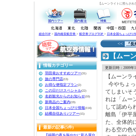
【ムーンライトに照らされな
総合TOP
>
国内格安航空券
>
航空券ブログTOP
>
日本全国ちょっぴり
<<
『長
【ムーン
情報カテゴリー
更新日時：2009年10
羽田発おすすめツアー
(31)
【ムーンライ
旅の専門店
(13)
今やちょっ
お得な便指定プラン
(2)
この日だけスペシャル
てしまいそ
(22)
名鉄観光からのお知らせ
(10)
れは「ムー
新商品のご案内
(19)
して認めら
日本全国ちょっぴり情報
(114)
結構自信あり♪ツアー
離島「
伊平
(15)
た、全体的
最新の記事(5件)
わる空の色
【福岡の夜を賑やかに彩る屋台