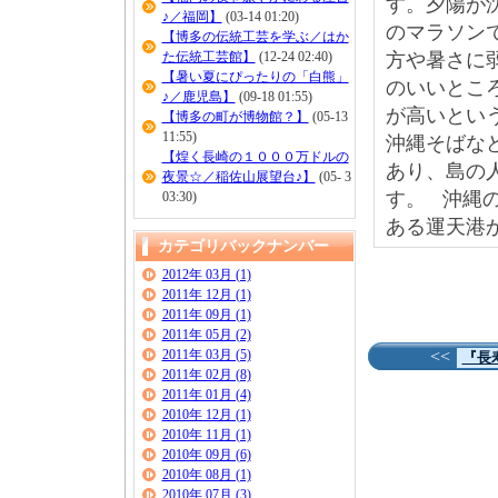
す。夕陽が
♪／福岡】
(03-14 01:20)
のマラソン
【博多の伝統工芸を学ぶ／はか
た伝統工芸館】
(12-24 02:40)
方や暑さに
【暑い夏にぴったりの「白熊」
のいいとこ
♪／鹿児島】
(09-18 01:55)
が高いとい
【博多の町が博物館？】
(05-13
11:55)
沖縄そばな
【煌く長崎の１０００万ドルの
あり、島の
夜景☆／稲佐山展望台♪】
(05- 3
す。
沖縄
03:30)
ある運天港
カテゴリバックナンバー
2012年 03月 (1)
2011年 12月 (1)
2011年 09月 (1)
2011年 05月 (2)
2011年 03月 (5)
<<
『長
2011年 02月 (8)
2011年 01月 (4)
2010年 12月 (1)
2010年 11月 (1)
2010年 09月 (6)
2010年 08月 (1)
2010年 07月 (3)