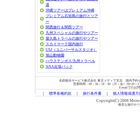
道
沖縄ツアーはプレミアム沖縄
プレミアム石垣島の旅行とツア
ー
関西旅行＆関西ツアー
九州スペシャルの旅行やツアー
屋久島トラベルの旅行やツアー
スカイマーク国内旅行
USJ（ユニバーサルスタジオ）
旭山動物園
ハウステンボス/九州トラベル
ANA出張パック
名鉄観光サービス株式会社 東京メディア支店 国内予約セン
営業時間：09：30～18：00（月～金）/09:30～17:00
E-mailでの
｜
標準各種約款
｜
旅行条件書
｜
個人情報保護方
Copyright(C) 2008 Meitets
格安な旅行やツ