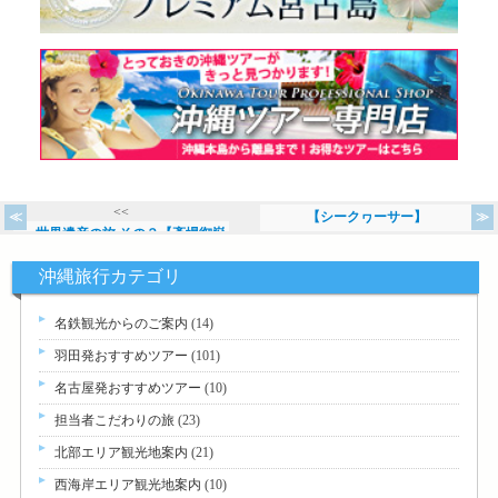
<<
【シークヮーサー】
世界遺産の旅 その３【斎場御嶽
>>
沖縄旅行カテゴリ
名鉄観光からのご案内
(14)
羽田発おすすめツアー
(101)
名古屋発おすすめツアー
(10)
担当者こだわりの旅
(23)
北部エリア観光地案内
(21)
西海岸エリア観光地案内
(10)