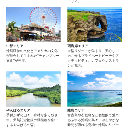
エリア。
中部エリアページへ
西
中部エリア
西海岸エリア
沖縄独特の文化とアメリカの文化
大型リゾートが集まり、安心して
が融合して生まれた“チャンプルー
過ごせるプライベートビーチやア
文化”が発展。
クティビティ、カフェやレストラ
ンが充実。
やんばるエリアページへ
離
やんばるエリア
離島エリア
手付かずの山々、森林が多く残さ
宮古島や石垣島など個性的で魅力
れ、天然記念物級の動植物が集中
あふれる沖縄の島々。ゆるやかな
するやんばるの森。
時間が流れる究極の沖縄のリゾー