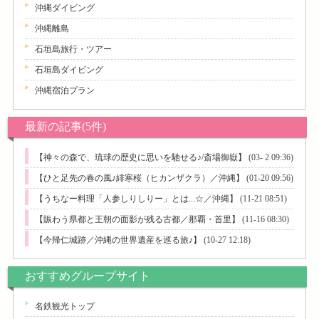
沖縄ダイビング
沖縄離島
石垣島旅行・ツアー
石垣島ダイビング
沖縄宿泊プラン
最新の記事(5件)
【神々の森で、琉球の歴史に思いを馳せる♪/斎場御嶽】
(03- 2 09:36)
【ひと足先の春の風♪緋寒桜（ヒカンザクラ）／沖縄】
(01-20 09:56)
【うちなー料理「人参しりしりー」とは...☆／沖縄】
(11-21 08:51)
【賑わう県都と王朝の面影が残る古都／那覇・首里】
(11-16 08:30)
【今帰仁城跡／沖縄の世界遺産を巡る旅♪】
(10-27 12:18)
おすすめグループサイト
名鉄観光トップ