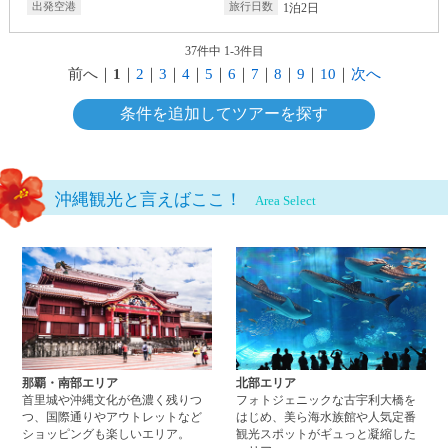
1泊2日
37件中 1-3件目
前へ
｜
1
｜
2
｜
3
｜
4
｜
5
｜
6
｜
7
｜
8
｜
9
｜
10
｜
次へ
条件を追加してツアーを探す
沖縄観光と言えばここ！
Area Select
那覇・南部エリアページへ
北
那覇・南部エリア
北部エリア
首里城や沖縄文化が色濃く残りつ
フォトジェニックな古宇利大橋を
つ、国際通りやアウトレットなど
はじめ、美ら海水族館や人気定番
ショッピングも楽しいエリア。
観光スポットがギュっと凝縮した