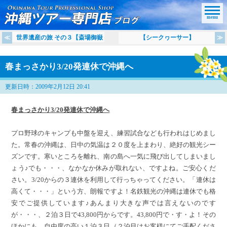
menu
世界遺産の旅 その３【斎場御嶽
【シークヮーサー】
春まっさかり3/20発連休で沖縄へ
更新日時：2009年2月12日 20:41
春まっさかり3/20発連休で沖縄へ
プロ野球のキャンプも中盤を迎え、練習試合なども行われはじめまし
た。常春の沖縄は、日中の気温は２０度を上まわり、絶好の観光シー
ズンです。寒いところを離れ、南の島へ一気に飛び出してしまいまし
ょう♪でも・・・、なかなか休みが取れない、ですよね。ご安心くだ
さい。3/20からの３連休を利用して行っちゃってください。「連休は
高くて・・・」という方、朗報ですよ！名鉄観光の沖縄は連休でも格
安でご提供しています♪あんまり大きな声では言えないのです
が・・・、２泊３日で43,800円からです。43,800円で・す・よ！その
ほかにも、自由度の高い１泊３日（２泊目はお客様にてご手配くださ