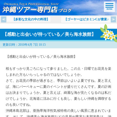
menu
【多彩な文化の中の料理】
【ゴーヤーはビタミンCが豊富♪
【感動と出会いが待っている／美ら海水族館】
更新日時：2010年4月 7日 10:15
【感動と出会いが待っている／美ら海水族館】
桜もすっかり見ごろになって参りました。この土・日曜でお花見を楽
しまれた方もいらっしゃるのではないでしょうか。
さて、お花見の季節が過ぎると、季節はいよいよ夏ですね。夏と言え
ば、海にバーベキューに夏のイベントが盛りだくさんです。夏の計画
はお決まりでしょうか。夏と言えば、綺麗な海が見たくなるのは私だ
けでしょうか。北海道に涼みに行くも良し、夏らしい沖縄を満喫する
のも良いですね。
沖縄本島北部は、亜熱帯海洋性気候特有の美しい風景に恵まれていま
す。そして、沖縄美ら海水族館などの見所が豊富な本部半島は、 沖