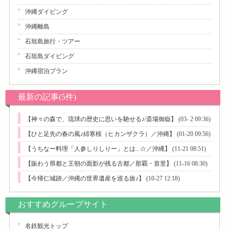
沖縄ダイビング
沖縄離島
石垣島旅行・ツアー
石垣島ダイビング
沖縄宿泊プラン
最新の記事(5件)
【神々の森で、琉球の歴史に思いを馳せる♪/斎場御嶽】
(03- 2 09:36)
【ひと足先の春の風♪緋寒桜（ヒカンザクラ）／沖縄】
(01-20 09:56)
【うちなー料理「人参しりしりー」とは...☆／沖縄】
(11-21 08:51)
【賑わう県都と王朝の面影が残る古都／那覇・首里】
(11-16 08:30)
【今帰仁城跡／沖縄の世界遺産を巡る旅♪】
(10-27 12:18)
おすすめグループサイト
名鉄観光トップ