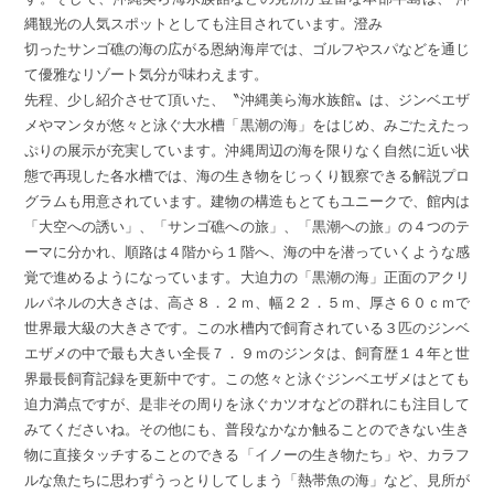
縄観光の人気スポットとしても注目されています。澄み
切ったサンゴ礁の海の広がる恩納海岸では、ゴルフやスパなどを通じ
て優雅なリゾート気分が味わえます。
先程、少し紹介させて頂いた、〝沖縄美ら海水族館〟は、ジンベエザ
メやマンタが悠々と泳ぐ大水槽「黒潮の海」をはじめ、みごたえたっ
ぷりの展示が充実しています。沖縄周辺の海を限りなく自然に近い状
態で再現した各水槽では、海の生き物をじっくり観察できる解説プロ
グラムも用意されています。建物の構造もとてもユニークで、館内は
「大空への誘い」、「サンゴ礁への旅」、「黒潮への旅」の４つのテ
ーマに分かれ、順路は４階から１階へ、海の中を潜っていくような感
覚で進めるようになっています。大迫力の「黒潮の海」正面のアクリ
ルパネルの大きさは、高さ８．２ｍ、幅２２．５ｍ、厚さ６０ｃｍで
世界最大級の大きさです。この水槽内で飼育されている３匹のジンベ
エザメの中で最も大きい全長７．９ｍのジンタは、飼育歴１４年と世
界最長飼育記録を更新中です。この悠々と泳ぐジンベエザメはとても
迫力満点ですが、是非その周りを泳ぐカツオなどの群れにも注目して
みてくださいね。その他にも、普段なかなか触ることのできない生き
物に直接タッチすることのできる「イノーの生き物たち」や、カラフ
ルな魚たちに思わずうっとりしてしまう「熱帯魚の海」など、見所が