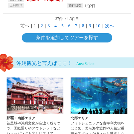
1泊2日
37件中 1-3件目
前へ
｜
1
｜
2
｜
3
｜
4
｜
5
｜
6
｜
7
｜
8
｜
9
｜
10
｜
次へ
条件を追加してツアーを探す
沖縄観光と言えばここ！
Area Select
那覇・南部エリアページへ
北
那覇・南部エリア
北部エリア
首里城や沖縄文化が色濃く残りつ
フォトジェニックな古宇利大橋を
つ、国際通りやアウトレットなど
はじめ、美ら海水族館や人気定番
ショッピングも楽しいエリア。
観光スポットがギュっと凝縮した