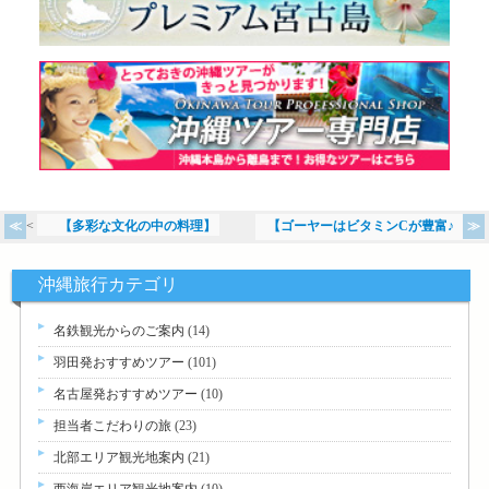
<<
【多彩な文化の中の料理】
【ゴーヤーはビタミンCが豊富♪
>>
沖縄旅行カテゴリ
名鉄観光からのご案内
(14)
羽田発おすすめツアー
(101)
名古屋発おすすめツアー
(10)
担当者こだわりの旅
(23)
北部エリア観光地案内
(21)