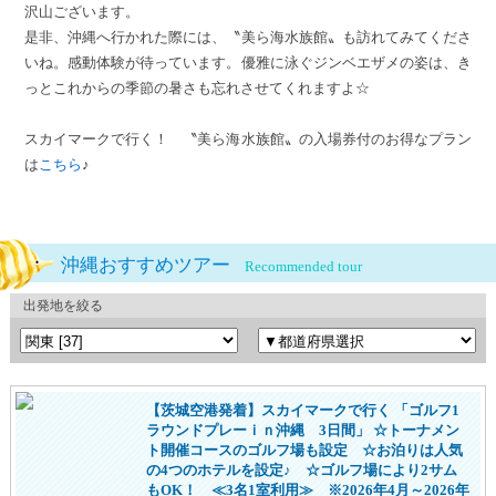
沢山ございます。
是非、沖縄へ行かれた際には、〝美ら海水族館〟も訪れてみてくださ
いね。感動体験が待っています。優雅に泳ぐジンベエザメの姿は、き
っとこれからの季節の暑さも忘れさせてくれますよ☆
スカイマークで行く！ 〝美ら海水族館〟の入場券付のお得なプラン
は
こちら
♪
沖縄おすすめツアー
Recommended tour
出発地を絞る
【茨城空港発着】スカイマークで行く 「ゴルフ1
ラウンドプレーｉｎ沖縄 3日間」 ☆トーナメン
ト開催コースのゴルフ場も設定 ☆お泊りは人気
の4つのホテルを設定♪ ☆ゴルフ場により2サム
もOK！ ≪3名1室利用≫ ※2026年4月～2026年