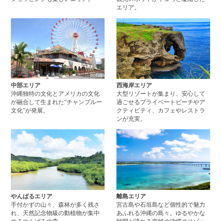
エリア。
中部エリアページへ
西
中部エリア
西海岸エリア
沖縄独特の文化とアメリカの文化
大型リゾートが集まり、安心して
が融合して生まれた“チャンプルー
過ごせるプライベートビーチやア
文化”が発展。
クティビティ、カフェやレストラ
ンが充実。
やんばるエリアページへ
離
やんばるエリア
離島エリア
手付かずの山々、森林が多く残さ
宮古島や石垣島など個性的で魅力
れ、天然記念物級の動植物が集中
あふれる沖縄の島々。ゆるやかな