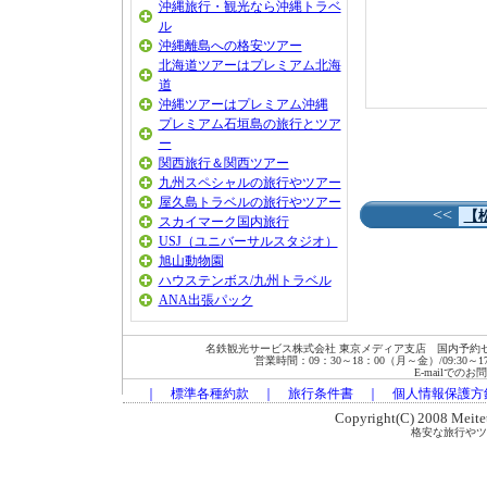
沖縄旅行・観光なら沖縄トラベ
ル
沖縄離島への格安ツアー
北海道ツアーはプレミアム北海
道
沖縄ツアーはプレミアム沖縄
プレミアム石垣島の旅行とツア
ー
関西旅行＆関西ツアー
九州スペシャルの旅行やツアー
屋久島トラベルの旅行やツアー
<<
【
スカイマーク国内旅行
USJ（ユニバーサルスタジオ）
旭山動物園
ハウステンボス/九州トラベル
ANA出張パック
名鉄観光サービス株式会社 東京メディア支店 国内予約セン
営業時間：09：30～18：00（月～金）/09:30～17:00
E-mailでの
｜
標準各種約款
｜
旅行条件書
｜
個人情報保護方
Copyright(C) 2008 Meitets
格安な旅行やツ