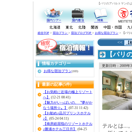
【パリのアパルトマンのよ
総合TOP
>
宿泊プラン
>
宿泊ブログTOP
>
お得な宿泊プラン
> 【パリ
<<
【
【パリの
情報カテゴリー
更新日時：2009年3月 
お得な宿泊プラン
(183)
最新の記事(5件)
【お気軽に近場の極上リゾート
へ】
(12-21 08:41)
【魅力がいっぱいの、〝夢がか
なう場所☆〟】
(07-31 11:42)
【お勧め♪品川プリンスホテル
♪】
(05-24 04:11)
【南房総屈指のリゾートホテル
テルとは...
♪勝浦ホテル三日月】
(04-25