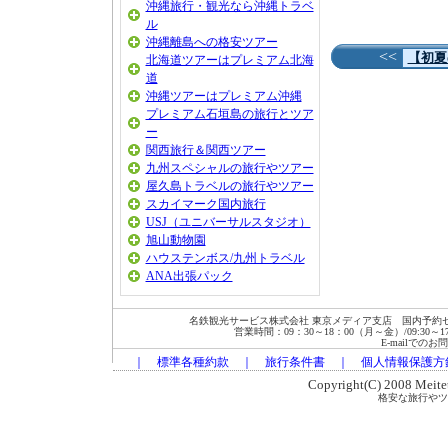
沖縄旅行・観光なら沖縄トラベ
ル
沖縄離島への格安ツアー
<<
【初夏
北海道ツアーはプレミアム北海
道
沖縄ツアーはプレミアム沖縄
プレミアム石垣島の旅行とツア
ー
関西旅行＆関西ツアー
九州スペシャルの旅行やツアー
屋久島トラベルの旅行やツアー
スカイマーク国内旅行
USJ（ユニバーサルスタジオ）
旭山動物園
ハウステンボス/九州トラベル
ANA出張パック
名鉄観光サービス株式会社 東京メディア支店 国内予約セン
営業時間：09：30～18：00（月～金）/09:30～17:00
E-mailでの
｜
標準各種約款
｜
旅行条件書
｜
個人情報保護方
Copyright(C) 2008 Meitets
格安な旅行やツ