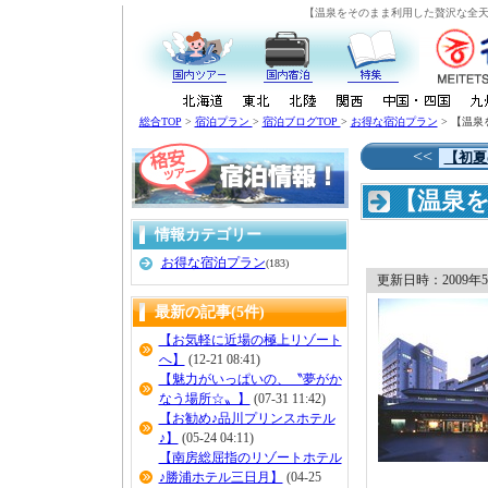
【温泉をそのまま利用した贅沢な全天
総合TOP
>
宿泊プラン
>
宿泊ブログTOP
>
お得な宿泊プラン
> 【温
<<
【初夏
【温泉
が自慢
情報カテゴリー
お得な宿泊プラン
(183)
更新日時：2009年5月
最新の記事(5件)
【お気軽に近場の極上リゾート
へ】
(12-21 08:41)
【魅力がいっぱいの、〝夢がか
なう場所☆〟】
(07-31 11:42)
【お勧め♪品川プリンスホテル
♪】
(05-24 04:11)
【南房総屈指のリゾートホテル
♪勝浦ホテル三日月】
(04-25