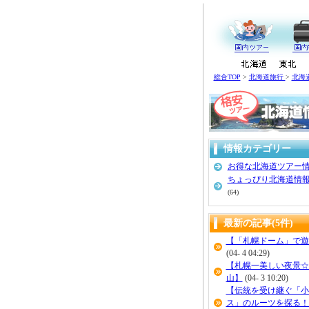
総合TOP
>
北海道旅行
>
北海
情報カテゴリー
お得な北海道ツアー
ちょっぴり北海道情
(64)
最新の記事(5件)
【「札幌ドーム」で遊
(04- 4 04:29)
【札幌一美しい夜景☆
山】
(04- 3 10:20)
【伝統を受け継ぐ「小
ス」のルーツを探る！