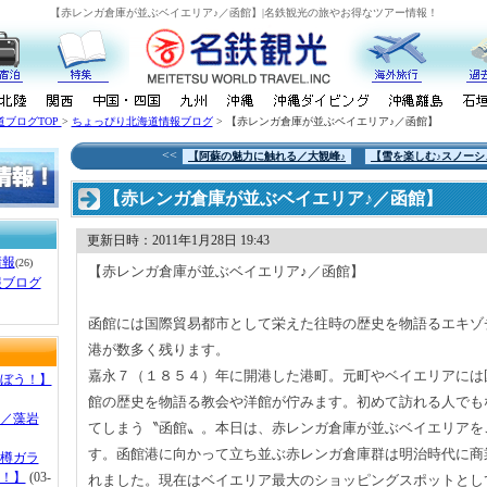
【赤レンガ倉庫が並ぶベイエリア♪／函館】|名鉄観光の旅やお得なツアー情報！
道ブログTOP
>
ちょっぴり北海道情報ブログ
> 【赤レンガ倉庫が並ぶベイエリア♪／函館】
<<
【阿蘇の魅力に触れる／大観峰♪
【雪を楽しむ♪スノーシ
【赤レンガ倉庫が並ぶベイエリア♪／函館】
更新日時：2011年1月28日 19:43
情報
(26)
【赤レンガ倉庫が並ぶベイエリア♪／函館】
報ブログ
函館には国際貿易都市として栄えた往時の歴史を物語るエキゾ
港が数多く残ります。
嘉永７（１８５４）年に開港した港町。元町やベイエリアには
ぼう！】
館の歴史を物語る教会や洋館が佇みます。初めて訪れる人でも
／藻岩
てしまう〝函館〟。本日は、赤レンガ倉庫が並ぶベイエリアを
す。函館港に向かって立ち並ぶ赤レンガ倉庫群は明治時代に商
樽ガラ
！】
(03-
れました。現在はベイエリア最大のショッピングスポットとし