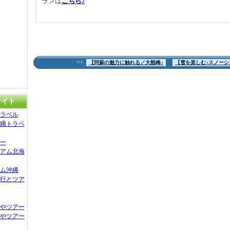
ランは
こちら♪
<<
【阿蘇の魅力に触れる／大観峰♪
【雪を楽しむ♪スノーシ
サイト
ラベル
縄トラベ
ー
アム北海
ム沖縄
行とツア
やツアー
やツアー