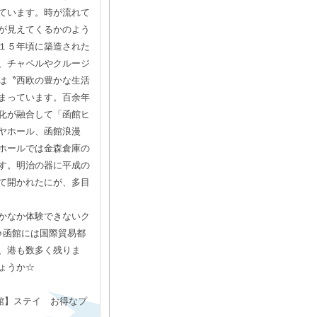
ています。時が流れて
が見えてくるかのよう
１５年頃に築造された
、チャペルやクルージ
は〝西欧の豊かな生活
まっています。百余年
化が融合して「函館ヒ
ヤホール、函館浪漫
ホールでは金森倉庫の
す。明治の器に平成の
て開かれたにが、多目
かなか体験できないク
♪函館には国際貿易都
、港も数多く残りま
ょうか☆
館】ステイ お得なプ