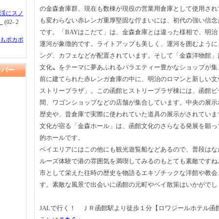
の金森倉庫群、現在も数棟が現役の営業用倉庫として使用され
渓にスノ
も変わらない赤レンガ重厚堅固な佇まいには、初代の強い信念
】
(02- 2
です。「BAYはこだて」は、金森倉庫とは違った様相で、明治
もポカポ
運河が象徴的です。ライトアップも美しく、運河を囲むように
ング、カフェなどが配置されています。そして「金森洋物館」
文化〟をテーマに夢あふれるバラエティー豊かなショップが集
ンバー
前に建てられた赤レンガ倉庫の中に、明治のロマンと新しい文
ストリープラザ」。この函館ヒストリープラザ棟には、函館ビ
間、ワゴンショップなどの店舗が集合しています。中央の展示
歴史や、昔倉庫で実際に使われていた道具の展示がされていま
文化が宿る「金森ホール」は、函館文化のさらなる発展を願っ
的ホールです。
ベイエリアにはこの他にも観光遊覧船などあるので、普段はな
ルーズ体験で港の雰囲気を満喫してみるのもとても素敵ですね
市として栄えた往時の歴史を物語るエキゾチックな洋館や教会
す。素敵な風景で出会いに函館の元町やベイ散策はいかがでし
JALで行く！ ＪＲ函館駅より徒歩１分【ロワジールホテル函