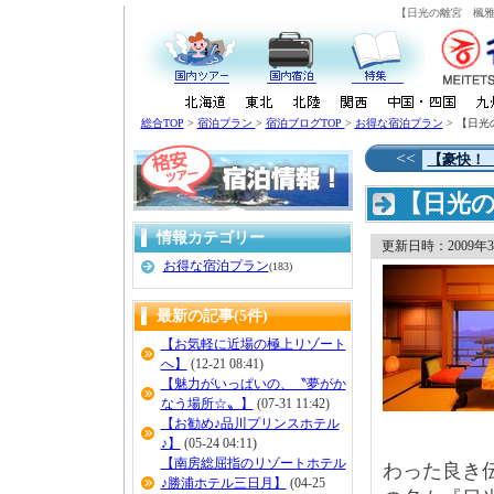
【日光の離宮 楓雅
総合TOP
>
宿泊プラン
>
宿泊ブログTOP
>
お得な宿泊プラン
> 【日
<<
【豪快！
【日光
情報カテゴリー
更新日時：2009年3月
お得な宿泊プラン
(183)
最新の記事(5件)
【お気軽に近場の極上リゾート
へ】
(12-21 08:41)
【魅力がいっぱいの、〝夢がか
なう場所☆〟】
(07-31 11:42)
【お勧め♪品川プリンスホテル
♪】
(05-24 04:11)
【南房総屈指のリゾートホテル
わった良き
♪勝浦ホテル三日月】
(04-25