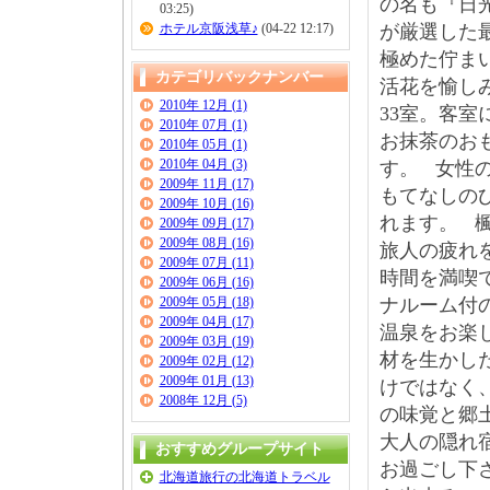
の名も『日
03:25)
ホテル京阪浅草♪
(04-22 12:17)
が厳選した
極めた佇ま
カテゴリバックナンバー
活花を愉し
2010年 12月 (1)
33室。
客室
2010年 07月 (1)
お抹茶のお
2010年 05月 (1)
2010年 04月 (3)
す。
女性
2009年 11月 (17)
もてなしの
2009年 10月 (16)
れます。
2009年 09月 (17)
2009年 08月 (16)
旅人の疲れ
2009年 07月 (11)
時間を満喫
2009年 06月 (16)
2009年 05月 (18)
ナルーム付
2009年 04月 (17)
温泉をお楽
2009年 03月 (19)
材を生かし
2009年 02月 (12)
2009年 01月 (13)
けではなく
2008年 12月 (5)
の味覚と郷
大人の隠れ
おすすめグループサイト
お過ごし下
北海道旅行の北海道トラベル