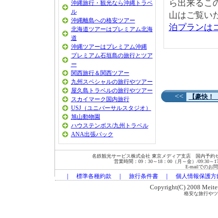
ら出来るこ
沖縄旅行・観光なら沖縄トラベ
ル
山はご覧い
沖縄離島への格安ツアー
泊プランは
北海道ツアーはプレミアム北海
道
沖縄ツアーはプレミアム沖縄
プレミアム石垣島の旅行とツア
ー
関西旅行＆関西ツアー
九州スペシャルの旅行やツアー
屋久島トラベルの旅行やツアー
<<
【豪快！
スカイマーク国内旅行
USJ（ユニバーサルスタジオ）
旭山動物園
ハウステンボス/九州トラベル
ANA出張パック
名鉄観光サービス株式会社 東京メディア支店 国内予約セン
営業時間：09：30～18：00（月～金）/09:30～17:00
E-mailでの
｜
標準各種約款
｜
旅行条件書
｜
個人情報保護方
Copyright(C) 2008 Meitets
格安な旅行やツ