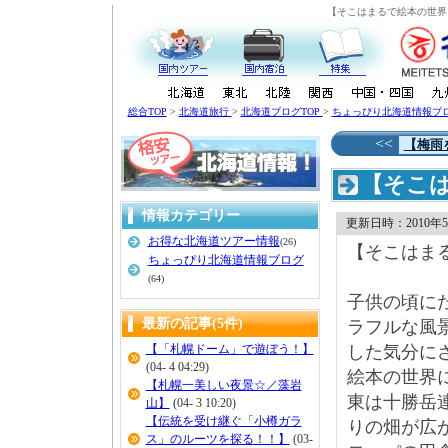
【そこはまるで絵本の世界
総合TOP
>
北海道旅行
>
北海道ブログTOP
>
ちょっぴり北海道情報ブ
<<
【梅雨
【そこは
情報カテゴリー
更新日時：2010年5月
お得な北海道ツアー情報
(26)
【そこはま
ちょっぴり北海道情報ブログ
(64)
子供の頃に
最新の記事(5件)
ラフルな風
【「札幌ドーム」で遊ぼう！】
した気分に
(04- 4 04:29)
絵本の世界
【札幌一美しい夜景☆／藻岩
東は十勝岳
山】
(04- 3 10:20)
【伝統を受け継ぐ「小樽ガラ
りの畑が広
ス」のルーツを探る！！】
(03-