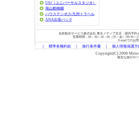
USJ（ユニバーサルスタジオ）
旭山動物園
ハウステンボス/九州トラベル
ANA出張パック
名鉄観光サービス株式会社 東京メディア支店 国内予約セン
営業時間：09：30～18：00（月～金）/09:30～17:00
E-mailでの
｜
標準各種約款
｜
旅行条件書
｜
個人情報保護方
Copyright(C) 2008 Meitets
格安な旅行やツ